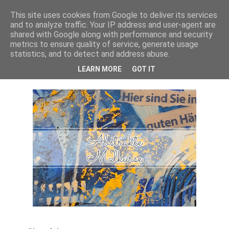
This site uses cookies from Google to deliver its services
Happiness Mal-Atelier
and to analyze traffic. Your IP address and user-agent are
shared with Google along with performance and security
metrics to ensure quality of service, generate usage
Abstrakte Kurse
statistics, and to detect and address abuse.
LEARN MORE
GOT IT